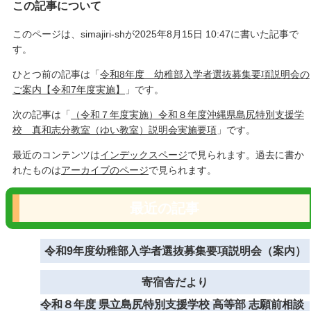
この記事について
このページは、simajiri-shが2025年8月15日 10:47に書いた記事で
す。
ひとつ前の記事は「
令和8年度 幼稚部入学者選抜募集要項説明会の
ご案内【令和7年度実施】
」です。
次の記事は「
（令和７年度実施）令和８年度沖縄県島尻特別支援学
校 真和志分教室（ゆい教室）説明会実施要項
」です。
最近のコンテンツは
インデックスページ
で見られます。過去に書か
れたものは
アーカイブのページ
で見られます。
最近の記事
令和9年度幼稚部入学者選抜募集要項説明会（案内）
寄宿舎だより
令和８年度 県立島尻特別支援学校 高等部 志願前相談