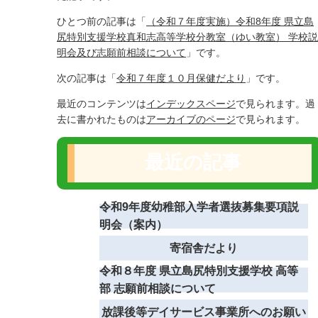
ひとつ前の記事は「
（令和７年度実施）令和8年度 県立島
尻特別支援学校真和志高等学校分教室（ゆい教室） 学校説
明会及び志願前相談について
」です。
次の記事は「
令和７年度１０月保健だより
」です。
最近のコンテンツは
インデックスページ
で見られます。過
去に書かれたものは
アーカイブのページ
で見られます。
最近の記事
令和9年度幼稚部入学者選抜募集要項説
明会（案内）
寄宿舎だより
令和８年度 県立島尻特別支援学校 高等
部 志願前相談について
放課後等デイサービス事業所へのお願い