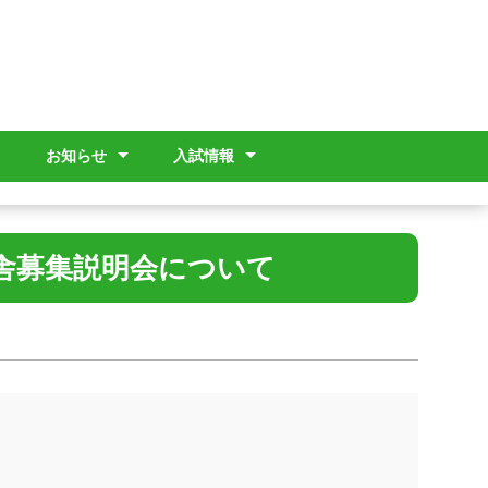
お知らせ
入試情報
ゆい）
画
信
学校だより
進路指導部より
保健だより
ＰＴＡより
島特通信
その他
入試情報（高等部）
入試情報（幼稚部）
入試情報（ゆい）
舎募集説明会について