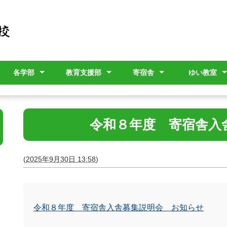
各学部
教育支援部
寄宿舎
ゆい教室
ー
ン
評議員
幼稚部
小学部
中学部
高等部
教育相談
本校への転入学を検討
各学部紹介（学校説明
公開研修
寄宿舎について
入舎関連
寄宿舎だより
教育課程（
年間指導計
ゆい教室通
されている方へ
会用）
令和８年度 寄宿舎入
(
2025年9月30日 13:58
)
令和８年度 寄宿舎入舎募集説明会 お知らせ