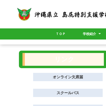
ＴＯＰ
学校紹介
学校長より
校章
校歌
スクールポリシ
グランドデザイ
学校要覧
職員必携
アクセスマップ
年間計画
学校評価・学校
施設・設備
リンク
オンライン欠席届
スクールバス