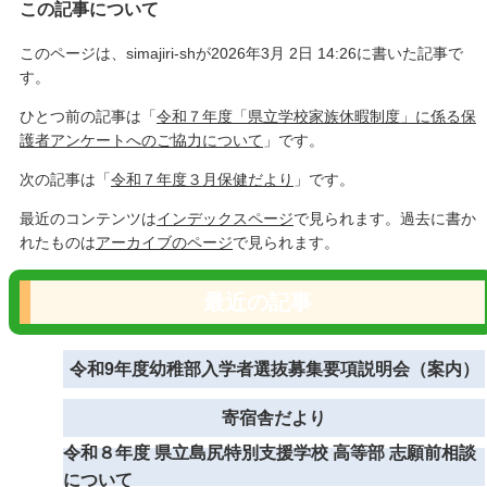
この記事について
このページは、simajiri-shが2026年3月 2日 14:26に書いた記事で
す。
ひとつ前の記事は「
令和７年度「県立学校家族休暇制度」に係る保
護者アンケートへのご協力について
」です。
次の記事は「
令和７年度３月保健だより
」です。
最近のコンテンツは
インデックスページ
で見られます。過去に書か
れたものは
アーカイブのページ
で見られます。
最近の記事
令和9年度幼稚部入学者選抜募集要項説明会（案内）
寄宿舎だより
令和８年度 県立島尻特別支援学校 高等部 志願前相談
について