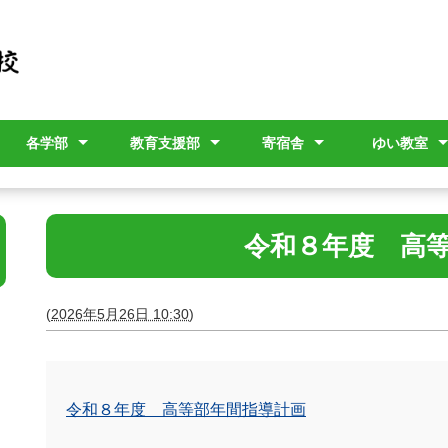
各学部
教育支援部
寄宿舎
ゆい教室
ー
ン
評議員
幼稚部
小学部
中学部
高等部
教育相談
本校への転入学を検討
各学部紹介（学校説明
公開研修
寄宿舎について
入舎関連
寄宿舎だより
教育課程（
年間指導計
ゆい教室通
されている方へ
会用）
令和８年度 高
(
2026年5月26日 10:30
)
令和８年度 高等部年間指導計画