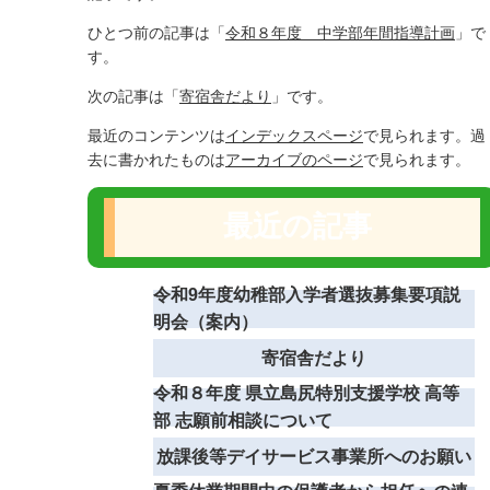
ひとつ前の記事は「
令和８年度 中学部年間指導計画
」で
す。
次の記事は「
寄宿舎だより
」です。
最近のコンテンツは
インデックスページ
で見られます。過
去に書かれたものは
アーカイブのページ
で見られます。
最近の記事
令和9年度幼稚部入学者選抜募集要項説
明会（案内）
寄宿舎だより
令和８年度 県立島尻特別支援学校 高等
部 志願前相談について
放課後等デイサービス事業所へのお願い