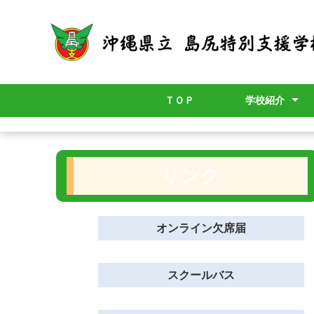
ＴＯＰ
学校紹介
学校長より
校章
校歌
スクールポリシ
グランドデザイ
学校要覧
職員必携
アクセスマップ
年間計画
学校評価・学校
施設・設備
リンク
オンライン欠席届
スクールバス