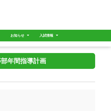
お知らせ
入試情報
ゆい）
画
信
学校だより
進路指導部より
保健だより
ＰＴＡより
島特通信
その他
入試情報（高等部）
入試情報（幼稚部）
入試情報（ゆい）
等部年間指導計画