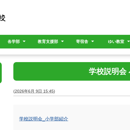
各学部
教育支援部
寄宿舎
ゆい教室
ー
ン
評議員
幼稚部
小学部
中学部
高等部
教育相談
本校への転入学を検討
各学部紹介（学校説明
公開研修
寄宿舎について
入舎関連
寄宿舎だより
教育課程（
年間指導計
ゆい教室通
されている方へ
会用）
学校説明会
(
2026年6月 9日 15:45
)
学校説明会_小学部紹介