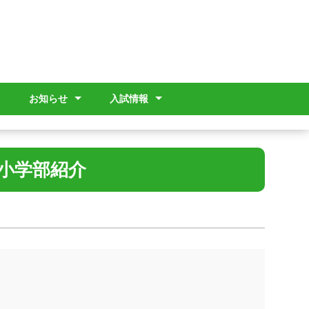
お知らせ
入試情報
ゆい）
画
信
学校だより
進路指導部より
保健だより
ＰＴＡより
島特通信
その他
入試情報（高等部）
入試情報（幼稚部）
入試情報（ゆい）
 小学部紹介