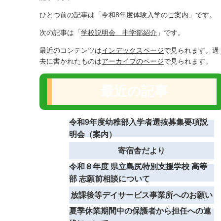
ひとつ前の記事は「
令和8年度体験入学のご案内
」です。
次の記事は「
学校説明会 中学部紹介
」です。
最近のコンテンツは
インデックスページ
で見られます。過
去に書かれたものは
アーカイブのページ
で見られます。
最近の記事
令和9年度幼稚部入学者選抜募集要項説
明会（案内）
寄宿舎だより
令和８年度 県立島尻特別支援学校 高等
部 志願前相談について
放課後等デイサービス事業所へのお願い
夏季休業期間中の保護者から担任への連