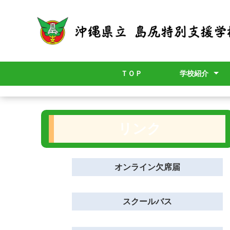
ＴＯＰ
学校紹介
学校長より
校章
校歌
スクールポリシ
グランドデザイ
学校要覧
職員必携
アクセスマップ
年間計画
学校評価・学校
施設・設備
リンク
オンライン欠席届
スクールバス